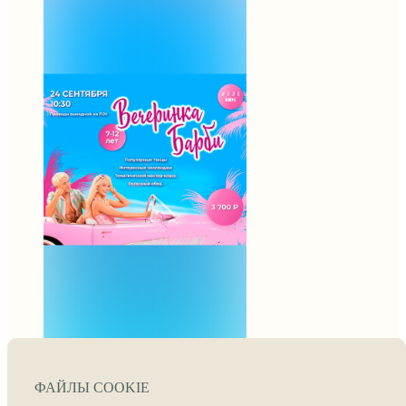
Вечеринка «Barbie»
— лучший выходной
для ребёнка 👍
Для ребят от 5 до 12 лет
у нас есть отличный
план на воскресенье,
24 сентября:
💖 прийти в 10:30 в FIJI
KIDS
💖 1,5 часа модных
танцев и конкурсов
с Барби и Кеном;
💖 увлекательный
тематический мастер-
класс;
💖 обед в стиле Barbie.
📍 24 сентября | 10:30–
ФАЙЛЫ COOKIE
14:00