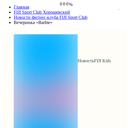
0
0
0
%
Главная
1
1
1
2
2
2
FIJI Sport Club Хорошевский
3
3
3
Новости фитнес-клуба FIJI Sport Club
4
4
4
Вечеринка «Barbie»
5
5
5
Новость
FIJI Kids
ВЕЧЕРИНКА
«BARBIE»
Вечеринка 
«Barbie»