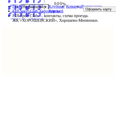
0
0
0
%
Главная
Клубные
Команда
Расписание
Направления
1
1
1
Оформить карту
2
2
2
FIJI Sport Club Хорошевский
Карты
3
3
3
FIJI Sport Club — контакты, схема проезда.
4
4
4
ЖК «ХОРОШЕВСКИЙ», Хорошево-Мневники.
5
5
5
МЫ ВАМ РАДЫ
Контакты