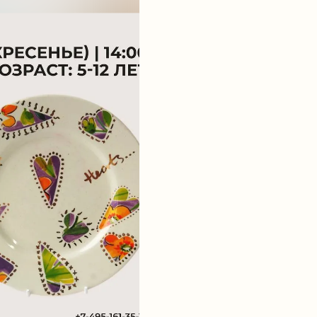
Создай подарок с душой на мастер-кл
8 марта — особенный день, когда хо
FIJI Kids приглашает детей на маст
для мамы и бабушки.
Под руководством опытного наставн
нежную, стильную и по-настоящему 
любви и творчества.
Дата: 9 марта
Время: 14:00
Возраст: 5-12 лет
Запись по телефону: +74951613519 