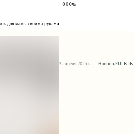
0
0
0
%
1
1
1
2
2
2
3
3
3
4
4
4
дарок для мамы своими руками
5
5
5
3 апреля 2025 г.
Новость
FIJI Kids
МАСТЕР-КЛАСС ДЛЯ ДЕТЕЙ 9 М
СВОИМИ РУКАМИ
Мастер-класс для детей
создай подарок для м