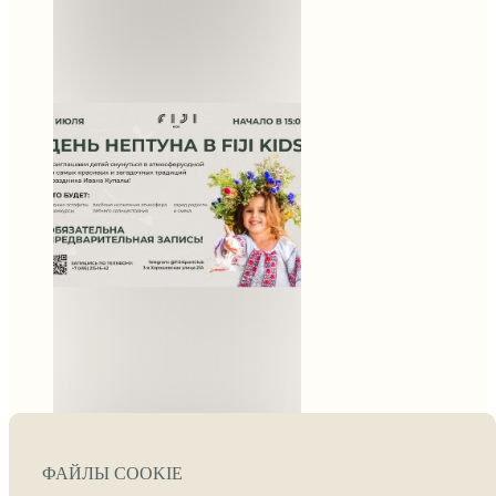
День Нептуна в Fiji
Kids!
7 июля в 15:00
приглашаем детей
окунуться в атмосферу
одной из самых
красивых и загадочных
традиций — праздника
Ивана Купалы!
На один день
мы превратим бассейн
в волшебное водное
царство — с брызгами,
венками, играми и,
конечно, с Нептуном
в главной роли 👑
ФАЙЛЫ COOKIE