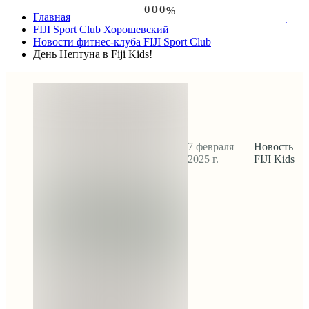
0
0
0
%
Главная
1
1
1
2
2
2
FIJI Sport Club Хорошевский
3
3
3
Новости фитнес-клуба FIJI Sport Club
4
4
4
День Нептуна в Fiji Kids!
5
5
5
7 февраля
Новость
2025 г.
FIJI Kids
ДЕНЬ НЕПТУНА
В FIJI KIDS!
День 
Нептуна 
в Fiji Kids!