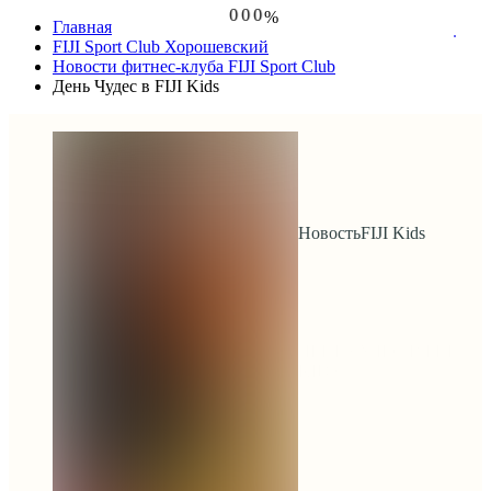
0
0
0
%
Главная
1
1
1
2
2
2
FIJI Sport Club Хорошевский
3
3
3
Новости фитнес-клуба FIJI Sport Club
4
4
4
День Чудес в FIJI Kids
5
5
5
Новость
FIJI Kids
ДЕНЬ ЧУДЕС В FIJI
KIDS
День Чудес 
в FIJI Kids