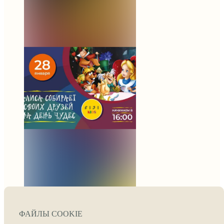
28.01 в 16:00
приглашаем юных
Гостей от 5 до 12 лет
на День Чудес.
Алиса собирает своих
друзей!
В программе
таинственные
развлечения:
• Вместе сделаем самое
вкусное мороженое
• Разгадаем загадки
от Абсолема
• Сыграем
в королевский крокет
• Станцуем «Джигу-
дрыгу» и постреляем
в «Тир- Чешир»
ФАЙЛЫ COOKIE