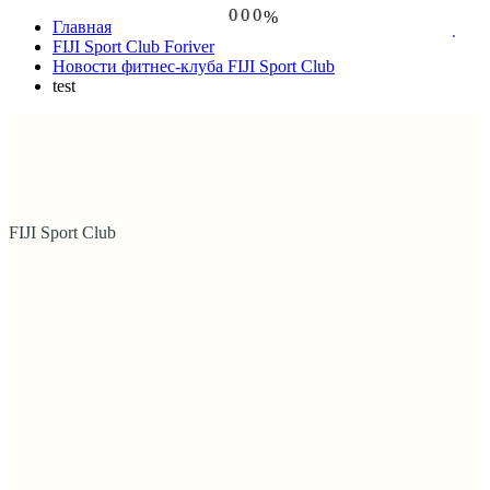
0
0
0
%
Главная
1
1
1
2
2
2
FIJI Sport Club Foriver
3
3
3
Новости фитнес-клуба FIJI Sport Club
4
4
4
test
5
5
5
FIJI Sport Club
test